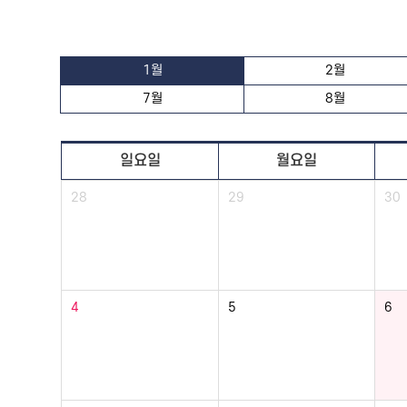
1월
2월
7월
8월
일요일
월요일
28
29
30
4
5
6