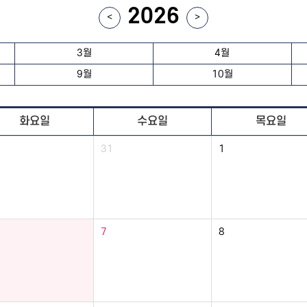
2026
<
>
3월
4월
9월
10월
화요일
수요일
목요일
31
1
7
8